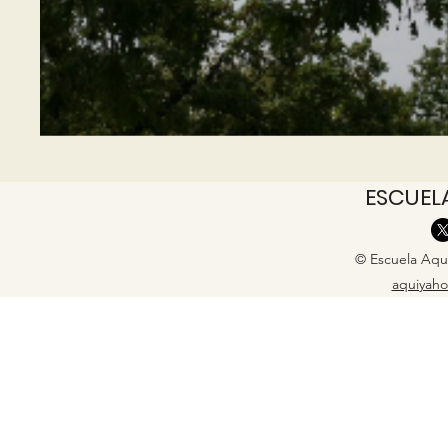
ESCUEL
© Escuela Aquí
aquiyaho