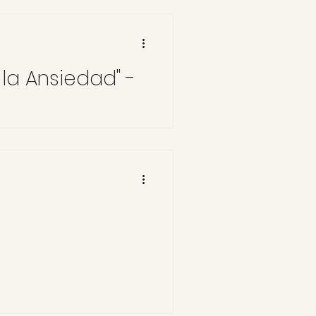
la Ansiedad" -
ía de Madrid el 29 de noviembre de