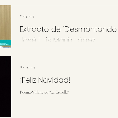
Mar 3, 2025
Extracto de "Desmontando 
José Luis Marín López
Extracto de la conferencia en el Colegio Oficial de Psicolog
2024.
Dec 25, 2024
¡Feliz Navidad!
Poema-Villancico "La Estrella"